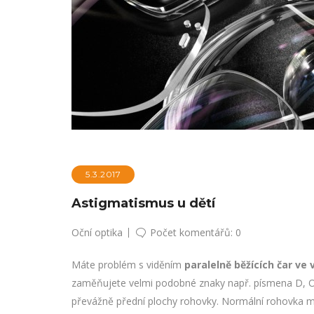
5.3.2017
Astigmatismus u dětí
Oční optika
Počet komentářů: 0
Máte problém s viděním
paralelně běžících čar ve
zaměňujete velmi podobné znaky např. písmena D, O, H
převážně přední plochy rohovky. Normální rohovka má 