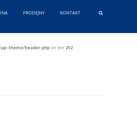
DNA
PRODEJNY
KONTAKT
etup-theme/header.php
on line
252