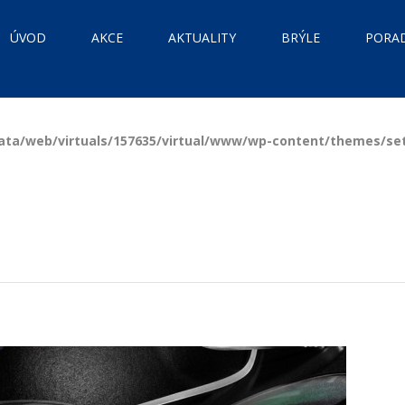
ÚVOD
AKCE
AKTUALITY
BRÝLE
PORA
ata/web/virtuals/157635/virtual/www/wp-content/themes/s