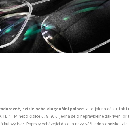
 vodorovné, svislé nebo diagonální poloze
, a to jak na dálku, tak
, N, M nebo číslice 6, 8, 9, 0. Jedná se o nepravidelné zakřivení o
kulový tvar. Paprsky vcházející do oka nevytváří jedno ohnisko, ale