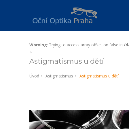
Warning
: Trying to access array offset on false in
/d
>
Astigmatismus u dětí
Úvod
Astigmatismus
Astigmatismus u dětí